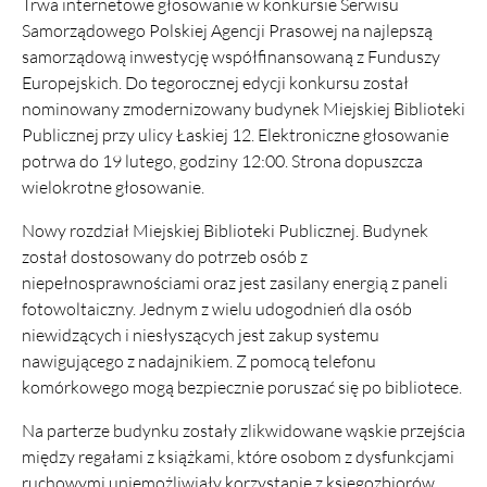
Trwa internetowe głosowanie w konkursie Serwisu
Samorządowego Polskiej Agencji Prasowej na najlepszą
samorządową inwestycję współfinansowaną z Funduszy
Europejskich. Do tegorocznej edycji konkursu został
nominowany zmodernizowany budynek Miejskiej Biblioteki
Publicznej przy ulicy Łaskiej 12. Elektroniczne głosowanie
potrwa do 19 lutego, godziny 12:00. Strona dopuszcza
wielokrotne głosowanie.
Nowy rozdział Miejskiej Biblioteki Publicznej. Budynek
został dostosowany do potrzeb osób z
niepełnosprawnościami oraz jest zasilany energią z paneli
fotowoltaiczny. Jednym z wielu udogodnień dla osób
niewidzących i niesłyszących jest zakup systemu
nawigującego z nadajnikiem. Z pomocą telefonu
komórkowego mogą bezpiecznie poruszać się po bibliotece.
Na parterze budynku zostały zlikwidowane wąskie przejścia
między regałami z książkami, które osobom z dysfunkcjami
ruchowymi uniemożliwiały korzystanie z księgozbiorów.