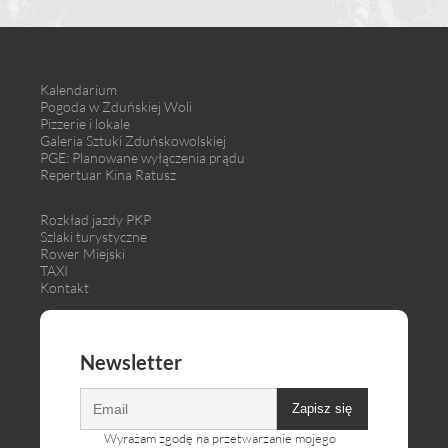
Kalendarium
Pogoda w Zduńskiej Woli
Pizzerie i lokale
Galeria Sztuki Zduńskowolskiej
PGE: Planowane wyłączenia prądu
Repertuar Kina Ratusz
Rozkład jazdy PKP
Szlaki turystyczne
Rower Miejski
TAXI
Kontakt
Newsletter
Zapisz się
Wyrażam zgodę na przetwarzanie mojego