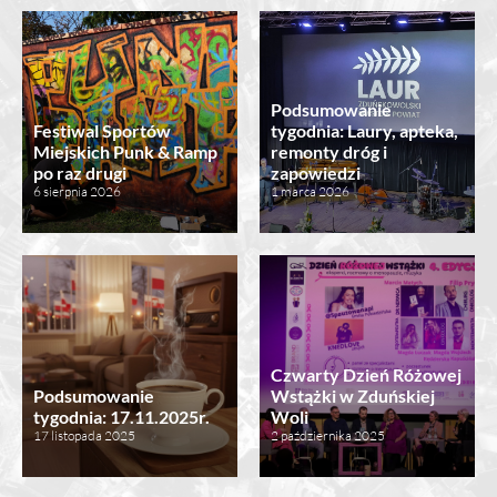
Podsumowanie
Festiwal Sportów
tygodnia: Laury, apteka,
Miejskich Punk & Ramp
remonty dróg i
po raz drugi
zapowiedzi
6 sierpnia 2026
1 marca 2026
Czwarty Dzień Różowej
Podsumowanie
Wstążki w Zduńskiej
tygodnia: 17.11.2025r.
Woli
17 listopada 2025
2 października 2025