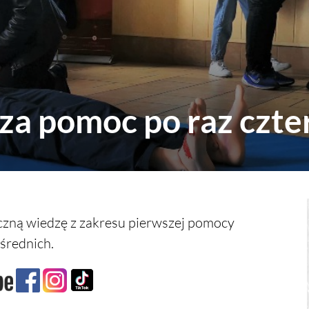
za pomoc po raz czte
czną wiedzę z zakresu pierwszej pomocy
średnich.