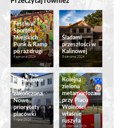
Przeczytaj również
Festiwal
Sportów
Miejskich
Śladami
Punk & Ramp
przeszłości w
po raz drugi
Kalinowej
6 sierpnia 2026
5 sierpnia 2026
Kolejna
Rozbudowa
zielona
szpitala
metamorfoza
zakończona.
przy Placu
Nowe
Wolności
priorytety
właśnie
placówki
ruszyła
9 lipca 2026
30 czerwca 2026