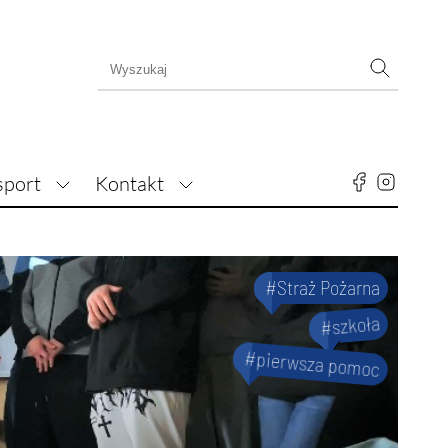
sport
Kontakt
#Straż Pożarna
#szkoła
#pierwsza pomoc