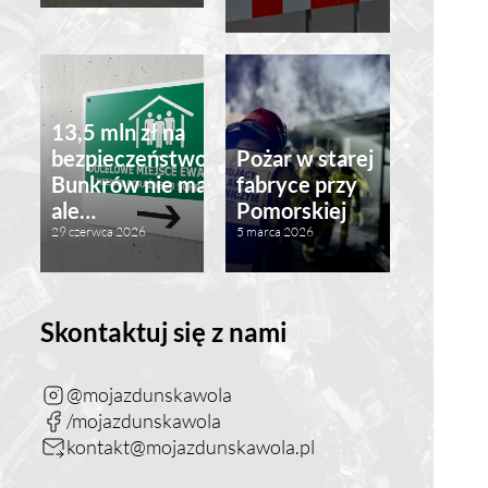
13,5 mln zł na
bezpieczeństwo.
Pożar w starej
Bunkrów nie ma,
fabryce przy
ale…
Pomorskiej
29 czerwca 2026
5 marca 2026
Skontaktuj się z nami
@mojazdunskawola
/mojazdunskawola
kontakt@mojazdunskawola.pl