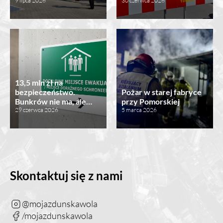
9 lipca 2026
30 czerwca 2026
13,5 mln zł na
bezpieczeństwo.
Pożar w starej fabryce
Bunkrów nie ma, ale…
przy Pomorskiej
29 czerwca 2026
5 marca 2026
Skontaktuj się z nami
@mojazdunskawola
/mojazdunskawola