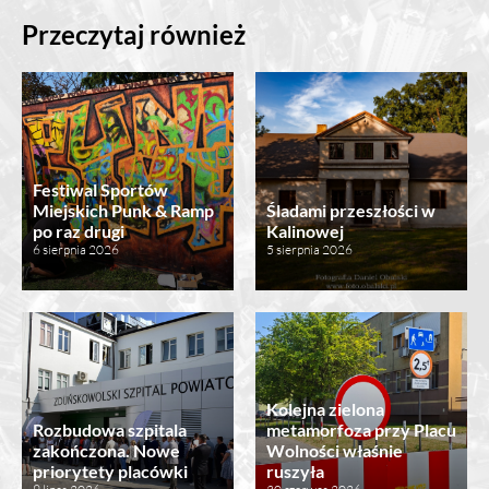
Przeczytaj również
Festiwal Sportów
Miejskich Punk & Ramp
Śladami przeszłości w
po raz drugi
Kalinowej
6 sierpnia 2026
5 sierpnia 2026
Kolejna zielona
Rozbudowa szpitala
metamorfoza przy Placu
zakończona. Nowe
Wolności właśnie
priorytety placówki
ruszyła