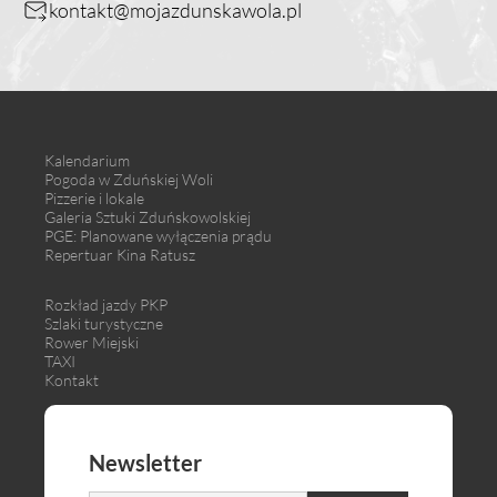
kontakt@mojazdunskawola.pl
Kalendarium
Pogoda w Zduńskiej Woli
Pizzerie i lokale
Galeria Sztuki Zduńskowolskiej
PGE: Planowane wyłączenia prądu
Repertuar Kina Ratusz
Rozkład jazdy PKP
Szlaki turystyczne
Rower Miejski
TAXI
Kontakt
Newsletter