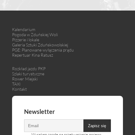
Kalendarium
Pogoda w Zduńskiej Woli
Pizzerie i lokale
Galeria Sztuki Zduńskowolskiej
PGE: Planowane wyłączenia prądu
Repertuar Kina Ratusz
Rozkład jazdy PKP
Szlaki turystyczne
Rower Miejski
TAXI
Kontakt
Newsletter
Zapisz się
Wyrażam zgodę na przetwarzanie mojego