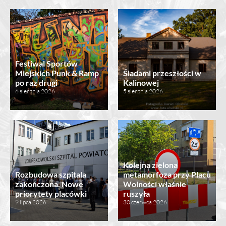
Festiwal Sportów
Miejskich Punk & Ramp
Śladami przeszłości w
po raz drugi
Kalinowej
6 sierpnia 2026
5 sierpnia 2026
Kolejna zielona
Rozbudowa szpitala
metamorfoza przy Placu
zakończona. Nowe
Wolności właśnie
priorytety placówki
ruszyła
9 lipca 2026
30 czerwca 2026