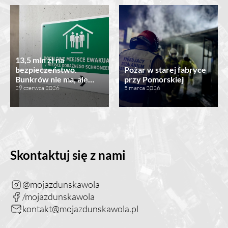
13,5 mln zł na
bezpieczeństwo.
Pożar w starej fabryce
Bunkrów nie ma, ale…
przy Pomorskiej
29 czerwca 2026
5 marca 2026
Skontaktuj się z nami
@mojazdunskawola
/mojazdunskawola
kontakt@mojazdunskawola.pl