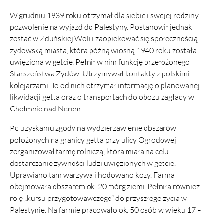
W grudniu 1939 roku otrzymał dla siebie i swojej rodziny
pozwolenie na wyjazd do Palestyny. Postanowił jednak
zostać w Zduńskiej Woli i zaopiekować się społecznością
żydowską miasta, która późną wiosną 1940 roku została
uwięziona w getcie. Pełnił w nim funkcję przełożonego
Starszeństwa Żydów. Utrzymywał kontakty z polskimi
kolejarzami. To od nich otrzymał informację o planowanej
likwidacji getta oraz o transportach do obozu zagłady w
Chełmnie nad Nerem.
Po uzyskaniu zgody na wydzierżawienie obszarów
położonych na granicy getta przy ulicy Ogrodowej
zorganizował farmę rolniczą, która miała na celu
dostarczanie żywności ludzi uwięzionych w getcie.
Uprawiano tam warzywa i hodowano kozy. Farma
obejmowała obszarem ok. 20 mórg ziemi. Pełniła również
rolę „kursu przygotowawczego” do przyszłego życia w
Palestynie. Na farmie pracowało ok. 50 osób w wieku 17 –