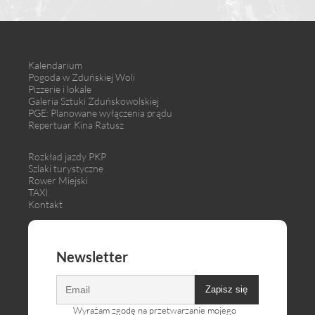
Kalendarium
Pogoda w Zduńskiej Woli
Pizzerie i lokale
Galeria Sztuki Zduńskowolskiej
PGE: Planowane wyłączenia prądu
Repertuar Kina Ratusz
Rozkład jazdy PKP
Szlaki turystyczne
Rower Miejski
TAXI
Kontakt
Newsletter
Zapisz się
Wyrażam zgodę na przetwarzanie mojego