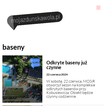
mojazdunskawola.pl
#wypadeknadrodze
Kalendarium
#ważnainwestycja
#nowyparkmiejski
#policyjnehistorie
#galeriasztuki
Co i gdzie zjeść
baseny
Kultura i sztuka
Turystyka i transport
#baseny
Odkryte baseny już
#MOSiR
czynne
22 czerwca 2024
Kontakt
W sobotę, 22 czerwca, MOSiR
otworzył sezon na kompleksie
odkrytych basenów przy
Kobusiewicza. Obiekt będzie
czynny codziennie.