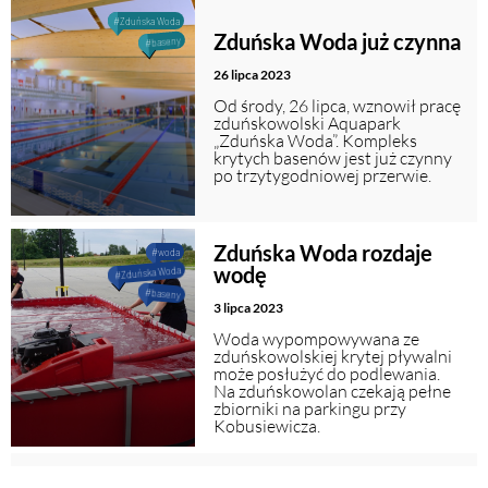
#Zduńska Woda
Zduńska Woda już czynna
#baseny
26 lipca 2023
Od środy, 26 lipca, wznowił pracę
zduńskowolski Aquapark
„Zduńska Woda”. Kompleks
krytych basenów jest już czynny
po trzytygodniowej przerwie.
Zduńska Woda rozdaje
#woda
wodę
#Zduńska Woda
#baseny
3 lipca 2023
Woda wypompowywana ze
zduńskowolskiej krytej pływalni
może posłużyć do podlewania.
Na zduńskowolan czekają pełne
zbiorniki na parkingu przy
Kobusiewicza.