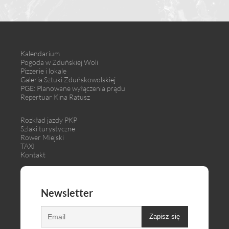
Kalendarium
Pogoda w Zduńskiej Woli
Pizzerie i lokale
Galeria Sztuki Zduńskowolskiej
PGE: Planowane wyłączenia prądu
Repertuar Kina Ratusz
Rozkład jazdy PKP
Szlaki turystyczne
Rower Miejski
TAXI
Kontakt
Newsletter
Zapisz się