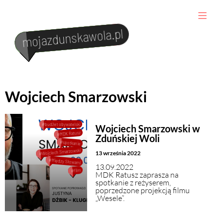
mojazdunskawola.pl
#wypadeknadrodze
Kalendarium
#ważnainwestycja
#nowyparkmiejski
#policyjnehistorie
#galeriasztuki
Co i gdzie zjeść
Wojciech Smarzowski
Kultura i sztuka
Turystyka i transport
#budżet obywatelski
Wojciech Smarzowski w
#MDK Ratusz
Zduńskiej Woli
#spotkanie
#Wojciech Smarzowski
13 września 2022
Kontakt
#Między Słowami
13.09.2022
#film
MDK Ratusz zaprasza na
spotkanie z reżyserem,
poprzedzone projekcją filmu
„Wesele”.