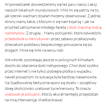
W poniedziałek dowiedzieliśmy się też paru rzeczy z akcji
naszych lokalnych mundurowych. Miło mi się patrzy na to,
jak szeroki wachlarz działań możemy obserwować. Z jednej
strony mamy takie, z którymi ci się nam kojarzą – jak na
przykład zatrzymanie młodego faceta
z dość znaczną ilością
narkotyków
. Z drugiej… Mamy policjantki, które odwiedziły
przedszkole w Henrykowie
i przez zabawy przekazywały
dzieciakom podstawy bezpiecznego poruszania się po
drogach. Mnie się miło na sercu robi.
We wtorek, pozostając jeszcze w policyjnych klimatach,
doszło do zdarzenia dość nietypowego. Choć dość szybko
przez internet (i nie tylko) pobiegła plotka o wypadku,
nawet poważnym, to sytuacja była bardziej niesamowita.
Na Szadkowskiej faktycznie sporo się działo – szczęśliwy
zbieg okoliczności uratował życie kierowcy. To znaczy
uratowali je policjanci
, którzy akurat tamtędy przejeżdżali
na inną interwencję. Wielkie brawa!