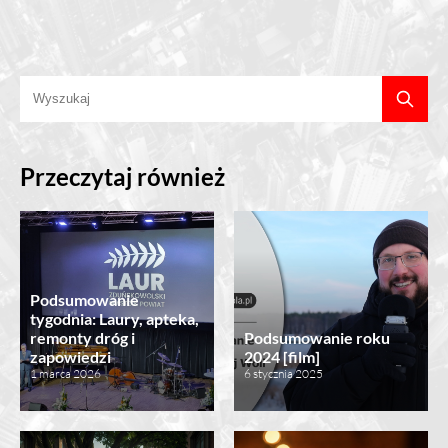
Przeczytaj również
Podsumowanie
tygodnia: Laury, apteka,
remonty dróg i
Podsumowanie roku
zapowiedzi
2024 [film]
1 marca 2026
6 stycznia 2025