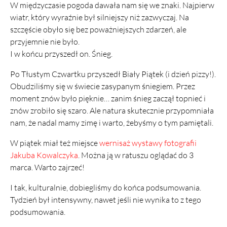
W międzyczasie pogoda dawała nam się we znaki. Najpierw
wiatr, który wyraźnie był silniejszy niż zazwyczaj. Na
szczęście obyło się bez poważniejszych zdarzeń, ale
przyjemnie nie było.
I w końcu przyszedł on. Śnieg.
Po Tłustym Czwartku przyszedł Biały Piątek (i dzień pizzy!).
Obudziliśmy się w świecie zasypanym śniegiem. Przez
moment znów było pięknie… zanim śnieg zaczął topnieć i
znów zrobiło się szaro. Ale natura skutecznie przypomniała
nam, że nadal mamy zimę i warto, żebyśmy o tym pamiętali.
W piątek miał też miejsce
wernisaż wystawy fotografii
Jakuba Kowalczyka
. Można ją w ratuszu oglądać do 3
marca. Warto zajrzeć!
I tak, kulturalnie, dobiegliśmy do końca podsumowania.
Tydzień był intensywny, nawet jeśli nie wynika to z tego
podsumowania.