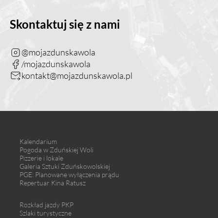
Skontaktuj się z nami
@mojazdunskawola
/mojazdunskawola
kontakt@mojazdunskawola.pl
Kalendarium
Pogoda w Zduńskiej Woli
Pizzerie i lokale
Galeria Sztuki Zduńskowolskiej
PGE: Planowane wyłączenia prądu
Repertuar Kina Ratusz
Rozkład jazdy PKP
Szlaki turystyczne